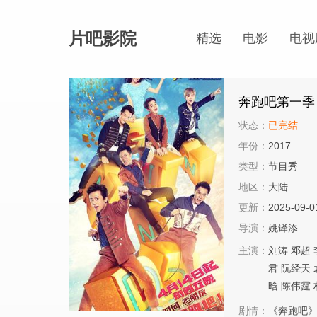
片吧影院
精选
电影
电视
奔跑吧第一季
状态：
已完结
年份：
2017
类型：
节目秀
地区：
大陆
更新：
2025-09-0
导演：
姚译添
主演：
刘涛
邓超
君
阮经天
晗
陈伟霆
剧情：
《奔跑吧