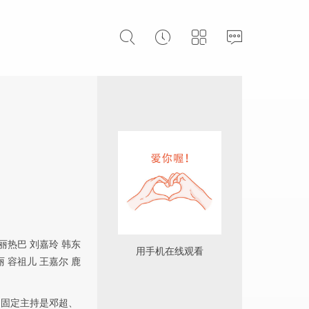
丽热巴
刘嘉玲
韩东
用手机在线观看
丽
容祖儿
王嘉尔
鹿
。固定主持是邓超、