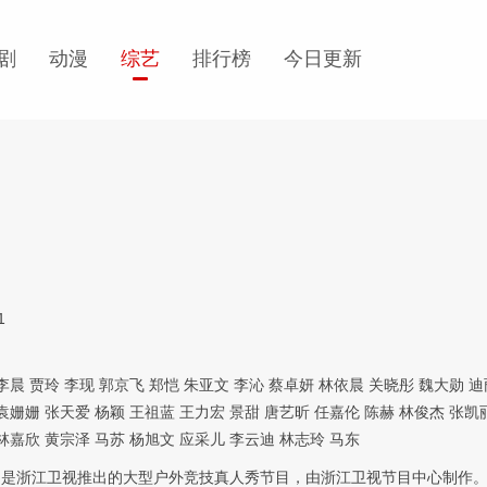
剧
动漫
综艺
排行榜
今日更新
1
李晨
贾玲
李现
郭京飞
郑恺
朱亚文
李沁
蔡卓妍
林依晨
关晓彤
魏大勋
迪
袁姗姗
张天爱
杨颖
王祖蓝
王力宏
景甜
唐艺昕
任嘉伦
陈赫
林俊杰
张凯
林嘉欣
黄宗泽
马苏
杨旭文
应采儿
李云迪
林志玲
马东
》是浙江卫视推出的大型户外竞技真人秀节目，由浙江卫视节目中心制作