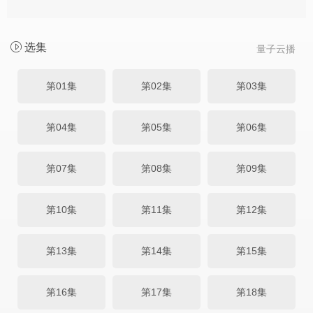
选集
量子云播
第01集
第02集
第03集
第04集
第05集
第06集
第07集
第08集
第09集
第10集
第11集
第12集
第13集
第14集
第15集
第16集
第17集
第18集