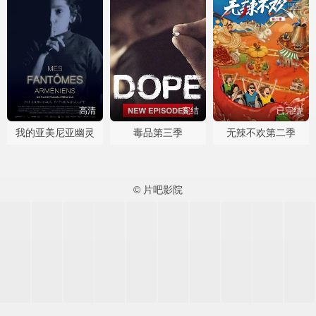
高清
完结
已完结
我的亚美尼亚幽灵
毒品第三季
无辣不欢第二季
© 片吧影院