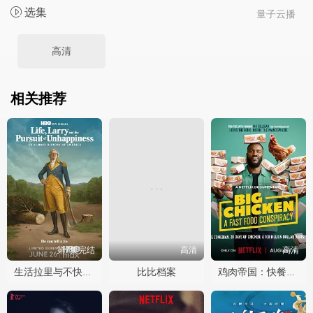
选集
量子云播
高清
相关推荐
第7集完结
高清
高清
比比档案
生活拉里与不快乐的追求 一部美国史
鸡肉帝国：快餐阴谋