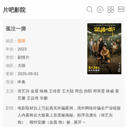
片吧影院
孤注一掷
状态：
国语
年份：
2023
类型：
剧情片
地区：
大陆
更新：
2025-09-01
导演：
申奥
主演：
张艺兴
金晨
咏梅
王传君
王大陆
周也
孙阳
邓萃雯
林威
黄
艺馨
王议伟
辛鹏
剧情：
电影取材自上万起真实诈骗案例，境外网络诈骗全产业链骇
人内幕将在大银幕上首度被揭秘。程序员潘生（张艺兴
饰）、模特安娜（金晨 饰）被...
展开