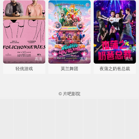
高清
高清
高清
轻佻游戏
莫兰舞团
夜蒲之奶爸总裁
© 片吧影院