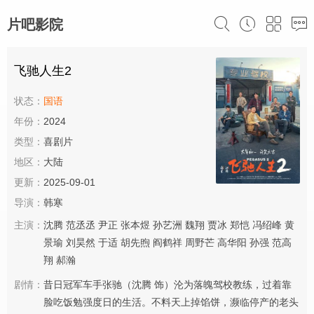
片吧影院
飞驰人生2
状态：
国语
年份：
2024
类型：
喜剧片
地区：
大陆
更新：
2025-09-01
导演：
韩寒
主演：
沈腾
范丞丞
尹正
张本煜
孙艺洲
魏翔
贾冰
郑恺
冯绍峰
黄
景瑜
刘昊然
于适
胡先煦
阎鹤祥
周野芒
高华阳
孙强
范高
翔
郝瀚
剧情：
昔日冠军车手张驰（沈腾 饰）沦为落魄驾校教练，过着靠
脸吃饭勉强度日的生活。不料天上掉馅饼，濒临停产的老头