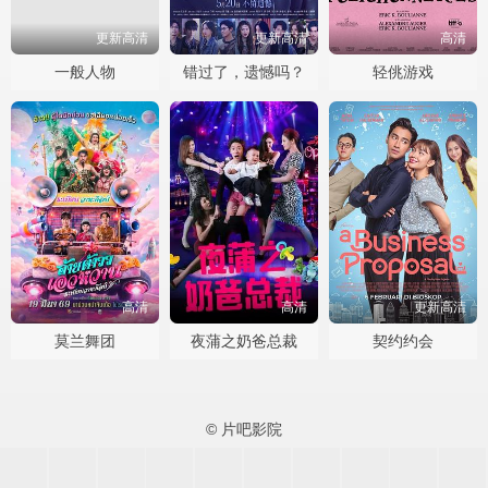
更新高清
更新高清
高清
一般人物
错过了，遗憾吗？
轻佻游戏
高清
高清
更新高清
莫兰舞团
夜蒲之奶爸总裁
契约约会
© 片吧影院