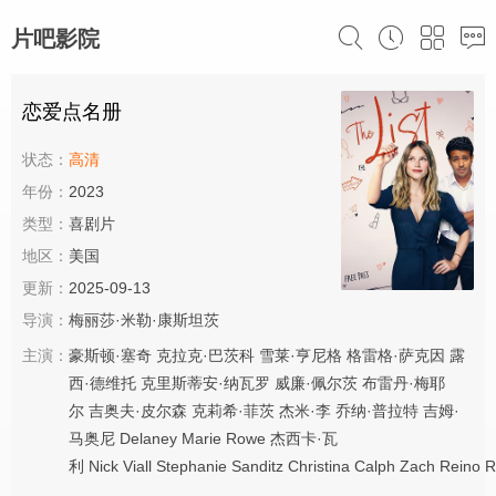
片吧影院
恋爱点名册
状态：
高清
年份：
2023
类型：
喜剧片
地区：
美国
更新：
2025-09-13
导演：
梅丽莎·米勒·康斯坦茨
主演：
豪斯顿·塞奇
克拉克·巴茨科
雪莱·亨尼格
格雷格·萨克因
露
西·德维托
克里斯蒂安·纳瓦罗
威廉·佩尔茨
布雷丹·梅耶
尔
吉奥夫·皮尔森
克莉希·菲茨
杰米·李
乔纳·普拉特
吉姆·
马奥尼
Delaney
Marie
Rowe
杰西卡·瓦
利
Nick
Viall
Stephanie
Sanditz
Christina
Calph
Zach
Reino
R