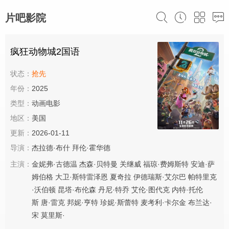
片吧影院
疯狂动物城2国语
状态：
抢先
年份：
2025
类型：
动画电影
地区：
美国
更新：
2026-01-11
导演：
杰拉德·布什
拜伦·霍华德
主演：
金妮弗·古德温
杰森·贝特曼
关继威
福琼·费姆斯特
安迪·萨
姆伯格
大卫·斯特雷泽恩
夏奇拉
伊德瑞斯·艾尔巴
帕特里克
·沃伯顿
昆塔·布伦森
丹尼·特乔
艾伦·图代克
内特·托伦
斯
唐·雷克
邦妮·亨特
珍妮·斯蕾特
麦考利·卡尔金
布兰达·
宋
莫里斯·