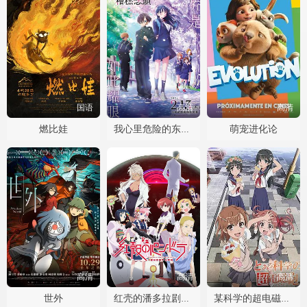
国语
高清
高清
燃比娃
萌宠进化论
我心里危险的东西剧场版
高清
高清
高清
世外
红壳的潘多拉剧场版
某科学的超电磁炮OVA：御坂学姐现在是焦点人物