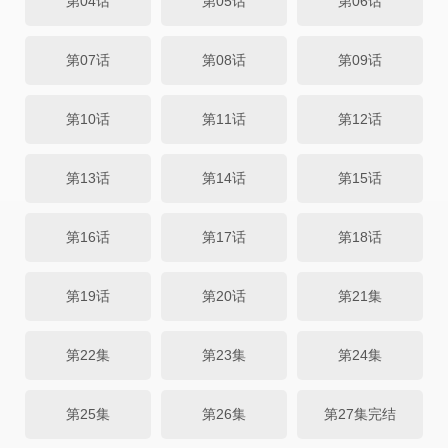
第04话
第05话
第06话
第07话
第08话
第09话
第10话
第11话
第12话
第13话
第14话
第15话
第16话
第17话
第18话
第19话
第20话
第21集
第22集
第23集
第24集
第25集
第26集
第27集完结