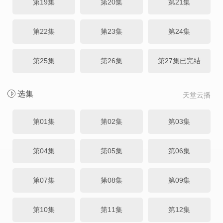
第19集
第20集
第21集
第22集
第23集
第24集
第25集
第26集
第27集已完结
选集
天堂云播
第01集
第02集
第03集
第04集
第05集
第06集
第07集
第08集
第09集
第10集
第11集
第12集