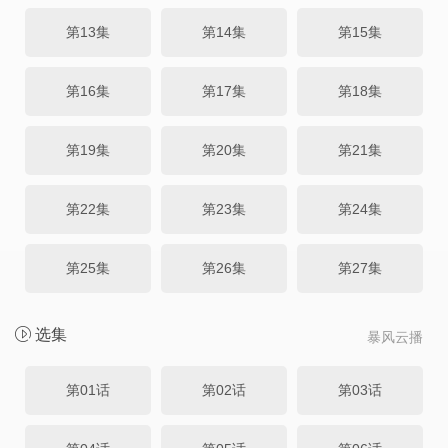
第13集
第14集
第15集
第16集
第17集
第18集
第19集
第20集
第21集
第22集
第23集
第24集
第25集
第26集
第27集
选集
暴风云播
第01话
第02话
第03话