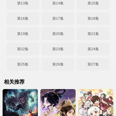
第13集
第14集
第15集
第16集
第17集
第18集
第19集
第20集
第21集
第22集
第23集
第24集
第25集
第26集
第27集
相关推荐