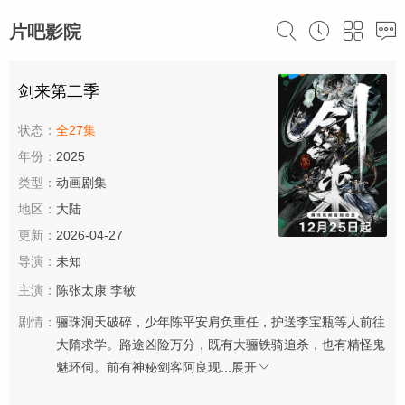
片吧影院
剑来第二季
状态：
全27集
年份：
2025
类型：
动画剧集
地区：
大陆
更新：
2026-04-27
导演：
未知
主演：
陈张太康
李敏
剧情：
骊珠洞天破碎，少年陈平安肩负重任，护送李宝瓶等人前往
大隋求学。路途凶险万分，既有大骊铁骑追杀，也有精怪鬼
魅环伺。前有神秘剑客阿良现...
展开