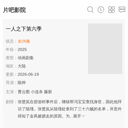
片吧影院
一人之下第六季
状态：
全26集
年份：
2025
类型：
动画剧集
地区：
大陆
更新：
2026-06-19
导演：
陈烨
主演：
曹云图
小连杀
藤新
剧情：
张楚岚在碧游村事件后，继续帮冯宝宝查找身世，因此他拜
访了陆瑾。张楚岚从陆瑾处拿到了三十六贼的名单，并意外
得知了金凤被掳走的原因。为...
展开