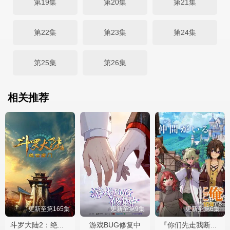
第19集
第20集
第21集
第22集
第23集
第24集
第25集
第26集
相关推荐
更新至第165集
更新至第9集
更新至第6集
游戏BUG修复中
斗罗大陆2：绝世唐门2023
『你们先走我断后』，于是10年后我成为了传说