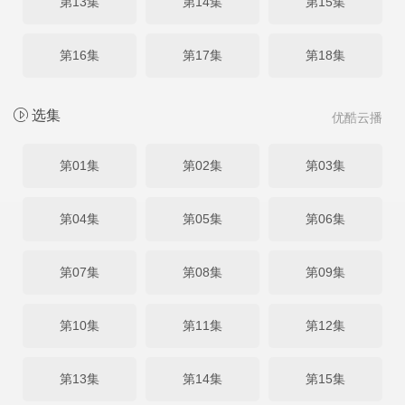
第13集
第14集
第15集
第16集
第17集
第18集
选集
优酷云播
第01集
第02集
第03集
第04集
第05集
第06集
第07集
第08集
第09集
第10集
第11集
第12集
第13集
第14集
第15集