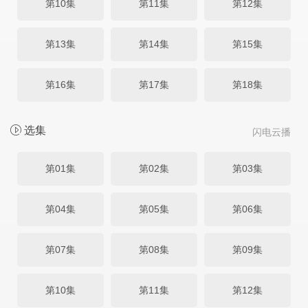
第10集
第11集
第12集
第13集
第14集
第15集
第16集
第17集
第18集
选集
闪电云播
第01集
第02集
第03集
第04集
第05集
第06集
第07集
第08集
第09集
第10集
第11集
第12集