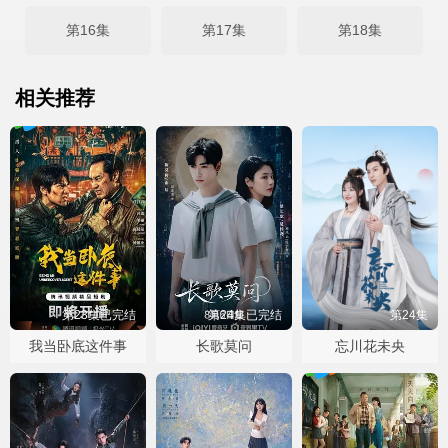
第16集
第17集
第18集
相关推荐
第23集已完结
第24集已完结
第24集
我当卧底这件事
长歌莫问
忘川花未央