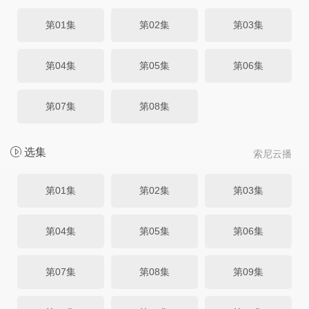
第01集
第02集
第03集
第04集
第05集
第06集
第07集
第08集
选集
索尼云播
第01集
第02集
第03集
第04集
第05集
第06集
第07集
第08集
第09集