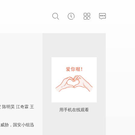
宏
陈明昊
江奇霖
王
用手机在线观看
临威胁，国安小组迅