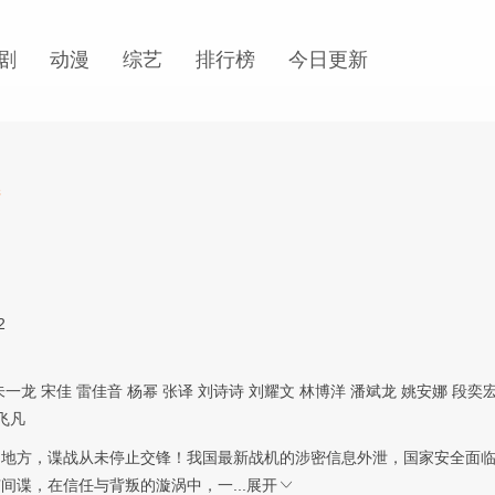
剧
动漫
综艺
排行榜
今日更新
清
2
朱一龙
宋佳
雷佳音
杨幂
张译
刘诗诗
刘耀文
林博洋
潘斌龙
姚安娜
段奕
飞凡
的地方，谍战从未停止交锋！我国最新战机的涉密信息外泄，国家安全面
间谍，在信任与背叛的漩涡中，一...
展开