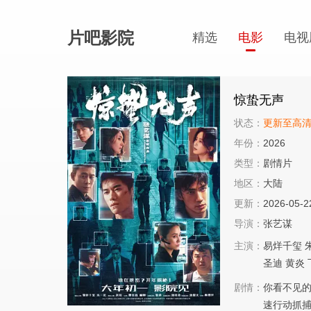
片吧影院
精选
电影
电视
惊蛰无声
状态：
更新至高
年份：
2026
类型：
剧情片
地区：
大陆
更新：
2026-05-2
导演：
张艺谋
主演：
易烊千玺
圣迪
黄炎
剧情：
你看不见
速行动抓捕