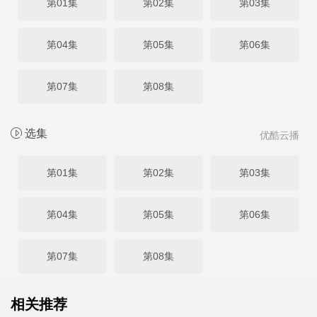
第01集
第02集
第03集
第04集
第05集
第06集
第07集
第08集
选集
优酷云播
第01集
第02集
第03集
第04集
第05集
第06集
第07集
第08集
相关推荐