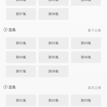
第07集
第08集
选集
量子云播
第01集
第02集
第03集
第04集
第05集
第06集
第07集
第08集
选集
索尼云播
第01集
第02集
第03集