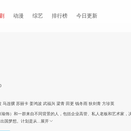
剧
动漫
综艺
排行榜
今日更新
0
波
马连骥
苏丽卡
姜鸿波
武福兴
梁青
田更
钱冬雨
狄剑青
方珍英
张瑜饰）和一群来自不同背景的人，包括企业高管、私人老板和艺术家，
出国梦想。计划是从...
展开