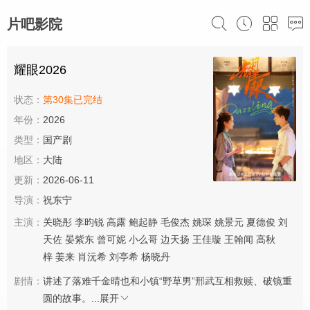
片吧影院
耀眼2026
状态：
第30集已完结
年份：
2026
类型：
国产剧
地区：
大陆
更新：
2026-06-11
导演：
祝东宁
主演：
关晓彤
李昀锐
高露
鲍起静
毛俊杰
姚琛
姚景元
夏德俊
刘
天佐
晏紫东
曾可妮
小么哥
边天扬
王佳璇
王翰闻
高秋
梓
姜来
肖沅希
刘亭希
杨晓丹
剧情：
讲述了落难千金晴也和小镇“野草男”邢武互相救赎、破镜重
圆的故事。...
展开