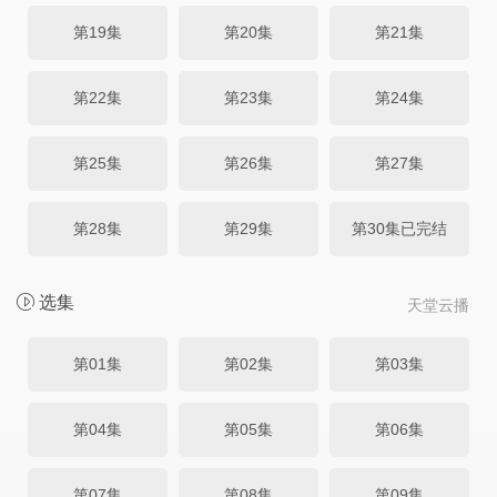
第19集
第20集
第21集
第22集
第23集
第24集
第25集
第26集
第27集
第28集
第29集
第30集已完结
选集
天堂云播
第01集
第02集
第03集
第04集
第05集
第06集
第07集
第08集
第09集