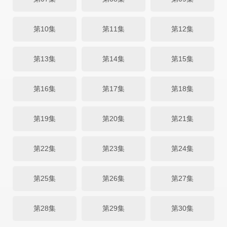
第10集
第11集
第12集
第13集
第14集
第15集
第16集
第17集
第18集
第19集
第20集
第21集
第22集
第23集
第24集
第25集
第26集
第27集
第28集
第29集
第30集