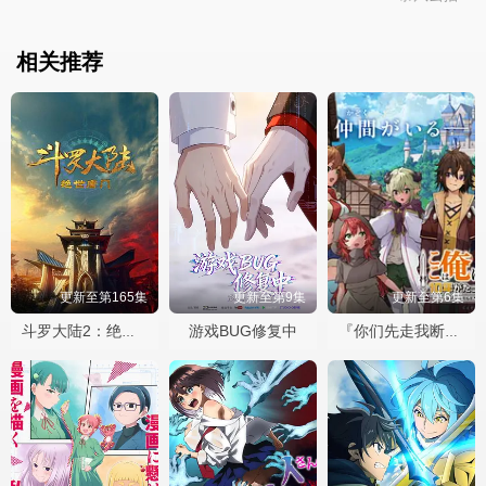
相关推荐
更新至第165集
更新至第9集
更新至第6集
游戏BUG修复中
斗罗大陆2：绝世唐门2023
『你们先走我断后』，于是10年后我成为了传说