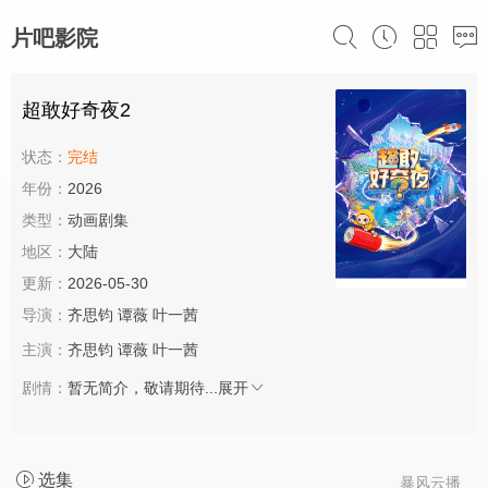
片吧影院
超敢好奇夜2
状态：
完结
年份：
2026
类型：
动画剧集
地区：
大陆
更新：
2026-05-30
导演：
齐思钧
谭薇
叶一茜
主演：
齐思钧
谭薇
叶一茜
剧情：
暂无简介，敬请期待...
展开
选集
暴风云播