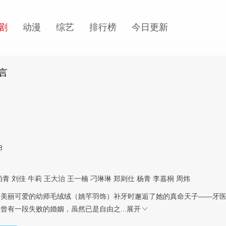
剧
动漫
综艺
排行榜
今日更新
言
8
柏青
刘佳
牛莉
王大治
王一楠
刁琳琳
郑则仕
杨青
李嘉桐
周炜
、美丽可爱的幼师毛绒绒（姚芊羽饰）补牙时邂逅了她的真命天子——牙
曾有一段失败的婚姻，虽然已是自由之...
展开