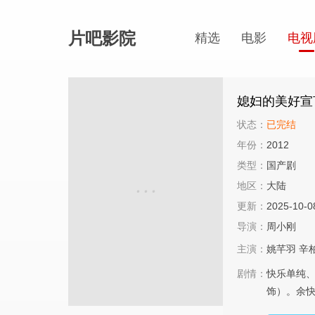
片吧影院
精选
电影
电视
媳妇的美好宣
状态：
已完结
年份：
2012
类型：
国产剧
地区：
大陆
更新：
2025-10-0
导演：
周小刚
主演：
姚芊羽
辛
剧情：
快乐单纯
饰）。余快