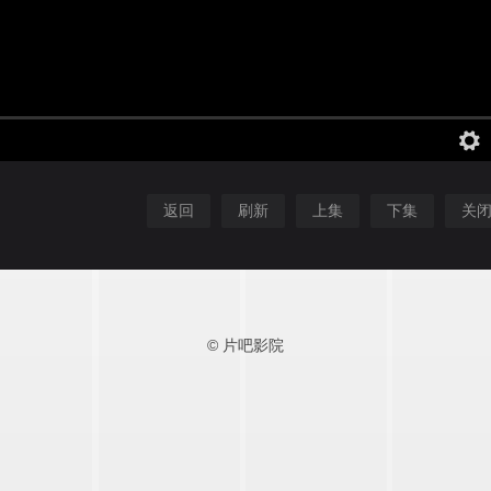
返回
刷新
上集
下集
关
© 片吧影院