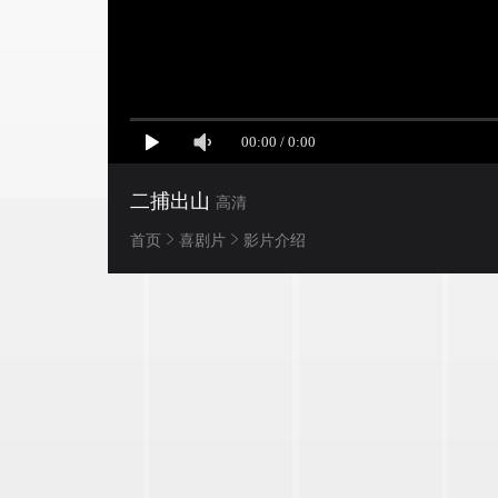
二捕出山
高清
首页
喜剧片
影片介绍