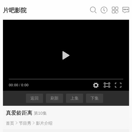
片吧影院
返回
刷新
上集
下集
真爱龄距离
第10集
首页
节目秀
影片介绍