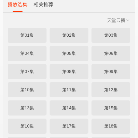
播放选集
相关推荐
天堂云播
第01集
第02集
第03集
第04集
第05集
第06集
第07集
第08集
第09集
第10集
第11集
第12集
第13集
第14集
第15集
第16集
第17集
第18集