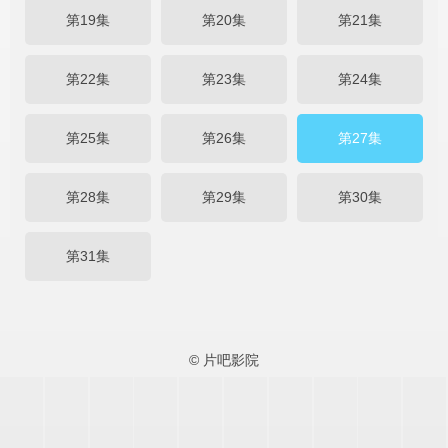
第19集
第20集
第21集
第22集
第23集
第24集
第25集
第26集
第27集
第28集
第29集
第30集
第31集
© 片吧影院