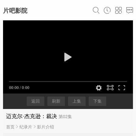
片吧影院
返回
刷新
上集
下集
迈克尔·杰克逊：裁决
第02集
首页
纪录片
影片介绍