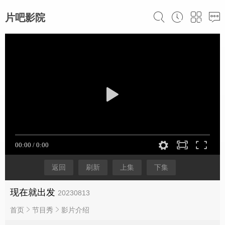
片吧影院
返回
刷新
上集
下集
现在就出发
20230813
首页
节目秀
影片介绍