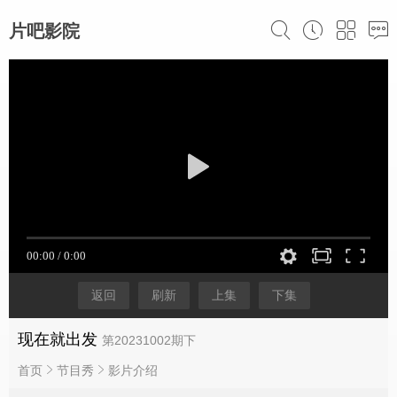
片吧影院
返回
刷新
上集
下集
现在就出发
第20231002期下
首页
节目秀
影片介绍